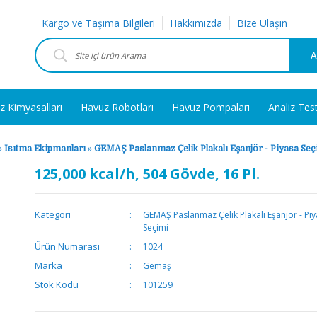
Kargo ve Taşıma Bilgileri
Hakkımızda
Bize Ulaşın
A
z Kimyasalları
Havuz Robotları
Havuz Pompaları
Analiz Tes
»
Isıtma Ekipmanları
»
GEMAŞ Paslanmaz Çelik Plakalı Eşanjör - Piyasa Seç
125,000 kcal/h, 504 Gövde, 16 Pl.
Kategori
GEMAŞ Paslanmaz Çelik Plakalı Eşanjör - Pi
Seçimi
Ürün Numarası
1024
Marka
Gemaş
Stok Kodu
101259