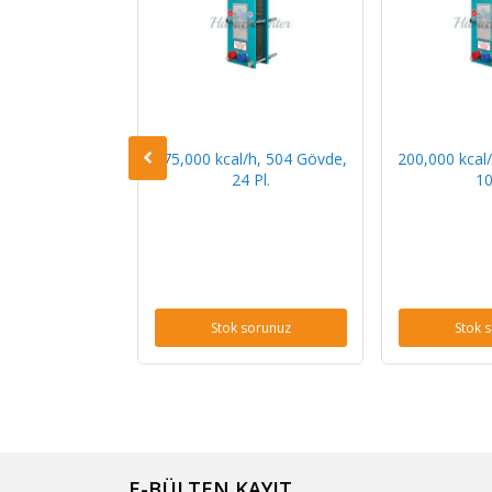
/h, 504 Gövde,
175,000 kcal/h, 504 Gövde,
200,000 kcal
0 Pl.
24 Pl.
10
sorunuz
Stok sorunuz
Stok 
E-BÜLTEN KAYIT