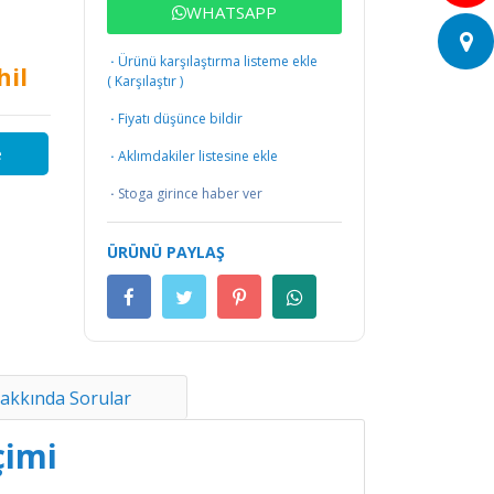
WHATSAPP
·
Ürünü karşılaştırma listeme ekle
hil
(
Karşılaştır
)
·
Fiyatı düşünce bildir
e
·
Aklımdakiler listesine ekle
·
Stoga girince haber ver
ÜRÜNÜ PAYLAŞ
akkında Sorular
çimi