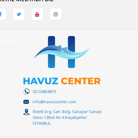
02124858815
info@havuzcenter.com
İkitelli Org. San. Bölg. Saraçlar Sanayi
Sitesi 1.Blok No.4 Başakşehir/
İSTANBUL