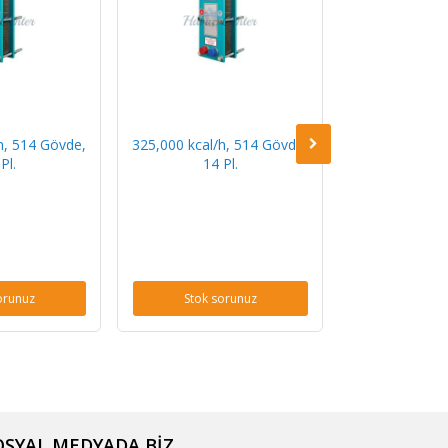
h, 514 Gövde,
325,000 kcal/h, 514 Gövde,
400,000 kcal/
Pl.
14 Pl.
18 P
orunuz
Stok sorunuz
Stok s
OSYAL MEDYADA BİZ