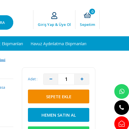
0
RA
Giriş Yap & Üye Ol
Sepetim
t Ekipmanları
Havuz Aydınlatma Ekipmanları
imi
Adet :
yasa
SEPETE EKLE
HEMEN SATIN AL