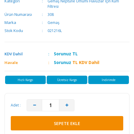
Kategori
Gemaş Neptune Umumi Havuzlar İçin Kum
Filtresi
Ürün Numarası
308
Marka
Gemaş
Stok Kodu
021216L
Sorunuz
TL
KDV Dahil
Sorunuz
TL KDV Dahil
Havale
Hızlı Kargo
Ücretsiz Kargo
İndirimde
Adet :
SEPETE EKLE