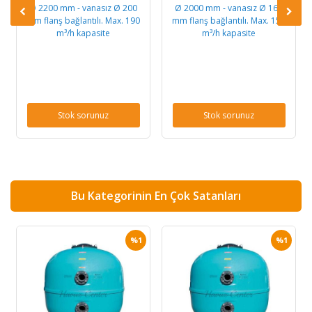
Ø 2200 mm - vanasız Ø 200
Ø 2000 mm - vanasız Ø 160
mm flanş bağlantılı. Max. 190
mm flanş bağlantılı. Max. 157
m³/h kapasite
m³/h kapasite
Stok sorunuz
Stok sorunuz
Bu Kategorinin En Çok Satanları
%1
%1